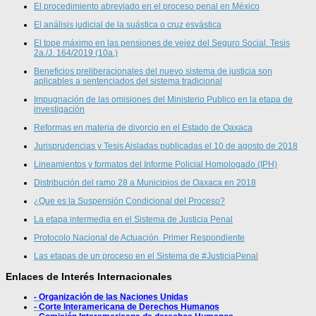
El procedimiento abreviado en el proceso penal en México
El análisis judicial de la suástica o cruz esvástica
El tope máximo en las pensiones de vejez del Seguro Social. Tesis
2a./J. 164/2019 (10a.)
Beneficios preliberacionales del nuevo sistema de justicia son
aplicables a sentenciados del sistema tradicional
Impugnación de las omisiones del Ministerio Publico en la etapa de
investigación
Reformas en materia de divorcio en el Estado de Oaxaca
Jurisprudencias y Tesis Aisladas publicadas el 10 de agosto de 2018
Lineamientos y formatos del Informe Policial Homologado (IPH)
Distribución del ramo 28 a Municipios de Oaxaca en 2018
¿Que es la Suspensión Condicional del Proceso?
La etapa intermedia en el Sistema de Justicia Penal
Protocolo Nacional de Actuación. Primer Respondiente
Las etapas de un proceso en el Sistema de #JusticiaPenal
Enlaces de Interés Internacionales
- Organización de las Naciones Unidas
- Corte Interamericana de Derechos Humanos