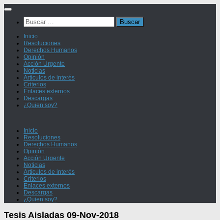
Saltar
al
Buscar:
contenido
Inicio
Resoluciones
Derechos Humanos
Opinión
Acción Urgente
Noticias
Artículos de interés
Criterios
Enlaces externos
Descargas
¿Quien soy?
Inicio
Resoluciones
Derechos Humanos
Opinión
Acción Urgente
Noticias
Artículos de interés
Criterios
Enlaces externos
Descargas
¿Quien soy?
Tesis Aisladas 09-Nov-2018