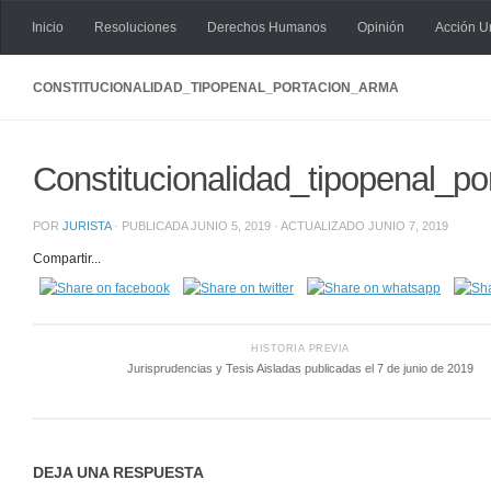
Inicio
Resoluciones
Derechos Humanos
Opinión
Acción U
Saltar al contenido
CONSTITUCIONALIDAD_TIPOPENAL_PORTACION_ARMA
Constitucionalidad_tipopenal_p
POR
JURISTA
· PUBLICADA
JUNIO 5, 2019
· ACTUALIZADO
JUNIO 7, 2019
Compartir...
HISTORIA PREVIA
Jurisprudencias y Tesis Aisladas publicadas el 7 de junio de 2019
DEJA UNA RESPUESTA