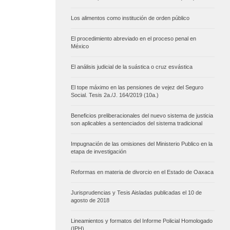
Los alimentos como institución de orden público
El procedimiento abreviado en el proceso penal en
México
El análisis judicial de la suástica o cruz esvástica
El tope máximo en las pensiones de vejez del Seguro
Social. Tesis 2a./J. 164/2019 (10a.)
Beneficios preliberacionales del nuevo sistema de justicia
son aplicables a sentenciados del sistema tradicional
Impugnación de las omisiones del Ministerio Publico en la
etapa de investigación
Reformas en materia de divorcio en el Estado de Oaxaca
Jurisprudencias y Tesis Aisladas publicadas el 10 de
agosto de 2018
Lineamientos y formatos del Informe Policial Homologado
(IPH)