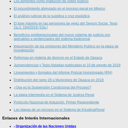
Los alimentos como institución de orden público
El procedimiento abreviado en el proceso penal en México
El análisis judicial de la suástica o cruz esvástica
El tope máximo en las pensiones de vejez del Seguro Social. Tesis
2a./J. 164/2019 (10a.)
Beneficios preliberacionales del nuevo sistema de justicia son
aplicables a sentenciados del sistema tradicional
Impugnación de las omisiones del Ministerio Publico en la etapa de
investigación
Reformas en materia de divorcio en el Estado de Oaxaca
Jurisprudencias y Tesis Aisladas publicadas el 10 de agosto de 2018
Lineamientos y formatos del Informe Policial Homologado (IPH)
Distribución del ramo 28 a Municipios de Oaxaca en 2018
¿Que es la Suspensión Condicional del Proceso?
La etapa intermedia en el Sistema de Justicia Penal
Protocolo Nacional de Actuación. Primer Respondiente
Las etapas de un proceso en el Sistema de #JusticiaPenal
Enlaces de Interés Internacionales
- Organización de las Naciones Unidas