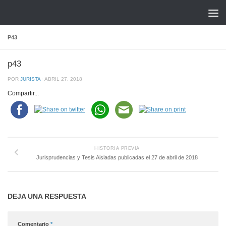
Saltar al contenido
P43
p43
POR
JURISTA
·
ABRIL 27, 2018
Compartir...
HISTORIA PREVIA
Jurisprudencias y Tesis Aisladas publicadas el 27 de abril de 2018
DEJA UNA RESPUESTA
Comentario
*