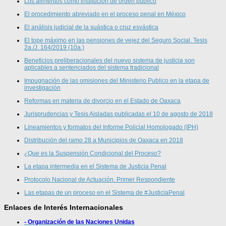
Los alimentos como institución de orden público
El procedimiento abreviado en el proceso penal en México
El análisis judicial de la suástica o cruz esvástica
El tope máximo en las pensiones de vejez del Seguro Social. Tesis
2a./J. 164/2019 (10a.)
Beneficios preliberacionales del nuevo sistema de justicia son
aplicables a sentenciados del sistema tradicional
Impugnación de las omisiones del Ministerio Publico en la etapa de
investigación
Reformas en materia de divorcio en el Estado de Oaxaca
Jurisprudencias y Tesis Aisladas publicadas el 10 de agosto de 2018
Lineamientos y formatos del Informe Policial Homologado (IPH)
Distribución del ramo 28 a Municipios de Oaxaca en 2018
¿Que es la Suspensión Condicional del Proceso?
La etapa intermedia en el Sistema de Justicia Penal
Protocolo Nacional de Actuación. Primer Respondiente
Las etapas de un proceso en el Sistema de #JusticiaPenal
Enlaces de Interés Internacionales
- Organización de las Naciones Unidas