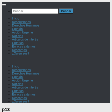
Saltar
al
Buscar:
contenido
Inicio
Resoluciones
Derechos Humanos
Opinión
Acción Urgente
Noticias
Artículos de interés
Criterios
Enlaces externos
Descargas
¿Quien soy?
Inicio
Resoluciones
Derechos Humanos
Opinión
Acción Urgente
Noticias
Artículos de interés
Criterios
Enlaces externos
Descargas
¿Quien soy?
p13