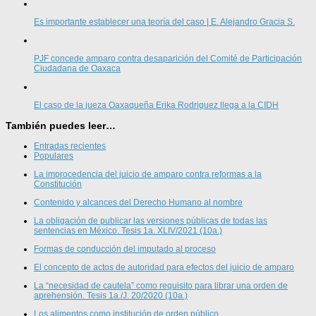
Es importante establecer una teoría del caso | E. Alejandro Gracia S.
PJF concede amparo contra desaparición del Comité de Participación
Ciudadana de Oaxaca
El caso de la jueza Oaxaqueña Erika Rodriguez llega a la CIDH
También puedes leer…
Entradas recientes
Populares
La improcedencia del juicio de amparo contra reformas a la
Constitución
Contenido y alcances del Derecho Humano al nombre
La obligación de publicar las versiones públicas de todas las
sentencias en México. Tesis 1a. XLIV/2021 (10a.)
Formas de conducción del imputado al proceso
El concepto de actos de autoridad para efectos del juicio de amparo
La “necesidad de cautela” como requisito para librar una orden de
aprehensión. Tesis 1a./J. 20/2020 (10a.)
Los alimentos como institución de orden público