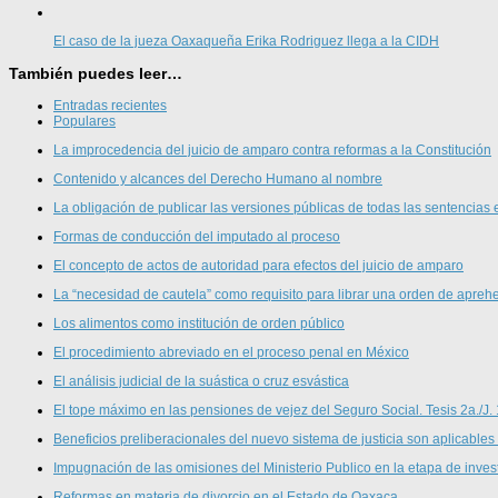
El caso de la jueza Oaxaqueña Erika Rodriguez llega a la CIDH
También puedes leer…
Entradas recientes
Populares
La improcedencia del juicio de amparo contra reformas a la Constitución
Contenido y alcances del Derecho Humano al nombre
La obligación de publicar las versiones públicas de todas las sentencias 
Formas de conducción del imputado al proceso
El concepto de actos de autoridad para efectos del juicio de amparo
La “necesidad de cautela” como requisito para librar una orden de aprehe
Los alimentos como institución de orden público
El procedimiento abreviado en el proceso penal en México
El análisis judicial de la suástica o cruz esvástica
El tope máximo en las pensiones de vejez del Seguro Social. Tesis 2a./J.
Beneficios preliberacionales del nuevo sistema de justicia son aplicables
Impugnación de las omisiones del Ministerio Publico en la etapa de inves
Reformas en materia de divorcio en el Estado de Oaxaca