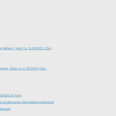
en México. Tesis 1a. XLIV/2021 (10a.)
nsión. Tesis 1a./J. 20/2020 (10a.)
 164/2019 (10a.)
 a sentenciados del sistema tradicional
tigación