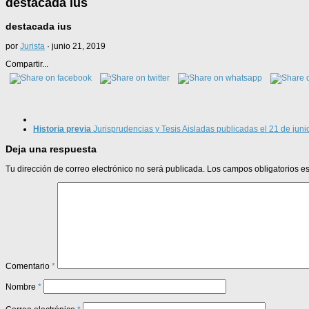
destacada ius
destacada ius
por
Jurista
·
junio 21, 2019
Compartir...
Historia previa
Jurisprudencias y Tesis Aisladas publicadas el 21 de jun
Deja una respuesta
Tu dirección de correo electrónico no será publicada.
Los campos obligatorios 
Comentario
*
Nombre
*