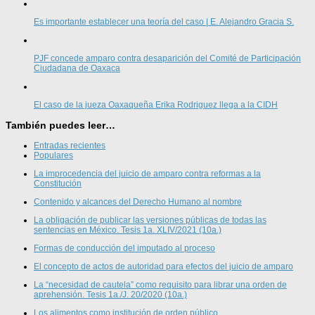
Es importante establecer una teoría del caso | E. Alejandro Gracia S.
PJF concede amparo contra desaparición del Comité de Participación
Ciudadana de Oaxaca
El caso de la jueza Oaxaqueña Erika Rodriguez llega a la CIDH
También puedes leer…
Entradas recientes
Populares
La improcedencia del juicio de amparo contra reformas a la
Constitución
Contenido y alcances del Derecho Humano al nombre
La obligación de publicar las versiones públicas de todas las
sentencias en México. Tesis 1a. XLIV/2021 (10a.)
Formas de conducción del imputado al proceso
El concepto de actos de autoridad para efectos del juicio de amparo
La “necesidad de cautela” como requisito para librar una orden de
aprehensión. Tesis 1a./J. 20/2020 (10a.)
Los alimentos como institución de orden público