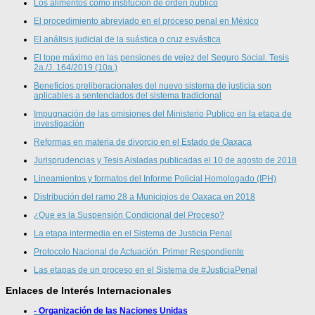
Los alimentos como institución de orden público
El procedimiento abreviado en el proceso penal en México
El análisis judicial de la suástica o cruz esvástica
El tope máximo en las pensiones de vejez del Seguro Social. Tesis
2a./J. 164/2019 (10a.)
Beneficios preliberacionales del nuevo sistema de justicia son
aplicables a sentenciados del sistema tradicional
Impugnación de las omisiones del Ministerio Publico en la etapa de
investigación
Reformas en materia de divorcio en el Estado de Oaxaca
Jurisprudencias y Tesis Aisladas publicadas el 10 de agosto de 2018
Lineamientos y formatos del Informe Policial Homologado (IPH)
Distribución del ramo 28 a Municipios de Oaxaca en 2018
¿Que es la Suspensión Condicional del Proceso?
La etapa intermedia en el Sistema de Justicia Penal
Protocolo Nacional de Actuación. Primer Respondiente
Las etapas de un proceso en el Sistema de #JusticiaPenal
Enlaces de Interés Internacionales
- Organización de las Naciones Unidas