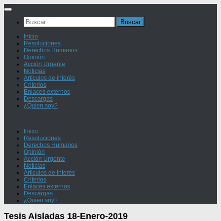
Saltar
al
Buscar:
contenido
Inicio
Resoluciones
Derechos Humanos
Opinión
Acción Urgente
Noticias
Artículos de interés
Criterios
Enlaces externos
Descargas
¿Quien soy?
Inicio
Resoluciones
Derechos Humanos
Opinión
Acción Urgente
Noticias
Artículos de interés
Criterios
Enlaces externos
Descargas
¿Quien soy?
Tesis Aisladas 18-Enero-2019