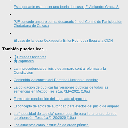
Es importante establecer una teoría del caso | E. Alejandro Gracia S.
PJF concede amparo contra desaparición del Comité de Participación
Ciudadana de Oaxaca
El caso de la jueza Oaxaqueña Erika Rodriguez llega a la CIDH
También puedes leer…
Entradas recientes
Populares
La improcedencia del juicio de amparo contra reformas a la
Constitución
Contenido y alcances del Derecho Humano al nombre
La obligación de publicar las versiones públicas de todas las
sentencias en México. Tesis 1a. XLIV/2021 (10a.)
Formas de conducción del imputado al proceso
El concepto de actos de autoridad para efectos del juicio de amparo
La “necesidad de cautela” como requisito para librar una orden de
aprehensión. Tesis 1a./J. 20/2020 (10a.)
Los alimentos como institución de orden público