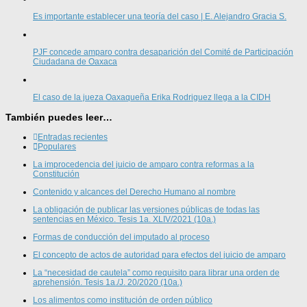
Es importante establecer una teoría del caso | E. Alejandro Gracia S.
PJF concede amparo contra desaparición del Comité de Participación
Ciudadana de Oaxaca
El caso de la jueza Oaxaqueña Erika Rodriguez llega a la CIDH
También puedes leer…
Entradas recientes
Populares
La improcedencia del juicio de amparo contra reformas a la
Constitución
Contenido y alcances del Derecho Humano al nombre
La obligación de publicar las versiones públicas de todas las
sentencias en México. Tesis 1a. XLIV/2021 (10a.)
Formas de conducción del imputado al proceso
El concepto de actos de autoridad para efectos del juicio de amparo
La “necesidad de cautela” como requisito para librar una orden de
aprehensión. Tesis 1a./J. 20/2020 (10a.)
Los alimentos como institución de orden público