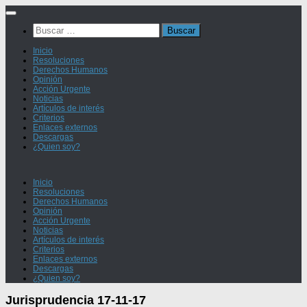
Saltar
al
Buscar:
contenido
Inicio
Resoluciones
Derechos Humanos
Opinión
Acción Urgente
Noticias
Artículos de interés
Criterios
Enlaces externos
Descargas
¿Quien soy?
Inicio
Resoluciones
Derechos Humanos
Opinión
Acción Urgente
Noticias
Artículos de interés
Criterios
Enlaces externos
Descargas
¿Quien soy?
Jurisprudencia 17-11-17