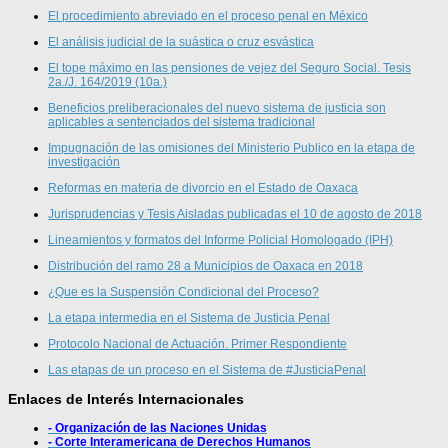
El procedimiento abreviado en el proceso penal en México
El análisis judicial de la suástica o cruz esvástica
El tope máximo en las pensiones de vejez del Seguro Social. Tesis
2a./J. 164/2019 (10a.)
Beneficios preliberacionales del nuevo sistema de justicia son
aplicables a sentenciados del sistema tradicional
Impugnación de las omisiones del Ministerio Publico en la etapa de
investigación
Reformas en materia de divorcio en el Estado de Oaxaca
Jurisprudencias y Tesis Aisladas publicadas el 10 de agosto de 2018
Lineamientos y formatos del Informe Policial Homologado (IPH)
Distribución del ramo 28 a Municipios de Oaxaca en 2018
¿Que es la Suspensión Condicional del Proceso?
La etapa intermedia en el Sistema de Justicia Penal
Protocolo Nacional de Actuación. Primer Respondiente
Las etapas de un proceso en el Sistema de #JusticiaPenal
Enlaces de Interés Internacionales
- Organización de las Naciones Unidas
- Corte Interamericana de Derechos Humanos