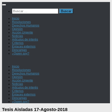
Saltar
al
Buscar:
contenido
Inicio
Resoluciones
Derechos Humanos
Opinión
Acción Urgente
Noticias
Artículos de interés
Criterios
Enlaces externos
Descargas
¿Quien soy?
Inicio
Resoluciones
Derechos Humanos
Opinión
Acción Urgente
Noticias
Artículos de interés
Criterios
Enlaces externos
Descargas
¿Quien soy?
Tesis Aisladas 17-Agosto-2018