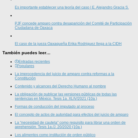
Es importante establecer una teoría del caso | E. Alejandro Gracia S.
PJF concede amparo contra desaparición del Comité de Participación
Ciudadana de Oaxaca
El caso de la jueza Oaxaqueña Erika Rodriguez llega a la CIDH
También puedes leer…
Entradas recientes
Populares
La improcedencia del juicio de amparo contra reformas a la
Constitución
Contenido y alcances del Derecho Humano al nombre
La obligación de publicar las versiones públicas de todas las
sentencias en México. Tesis 1a. XLIV/2021 (10a.)
Formas de conducción del imputado al proceso
El concepto de actos de autoridad para efectos del juicio de amparo
La “necesidad de cautela” como requisito para librar una orden de
aprehensión. Tesis 1a./J. 20/2020 (10a.)
Los alimentos como institución de orden público