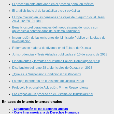
El procedimiento abreviado en el proceso penal en México
El análisis judicial de la suástica o cruz esvástica
El tope máximo en las pensiones de vejez del Seguro Social. Tesis
2a./J. 164/2019 (10a.)
Beneficios preliberacionales del nuevo sistema de justicia son
aplicables a sentenciados del sistema tradicional
Impugnación de las omisiones del Ministerio Publico en la etapa de
investigación
Reformas en materia de divorcio en el Estado de Oaxaca
Jurisprudencias y Tesis Aisladas publicadas el 10 de agosto de 2018
Lineamientos y formatos del Informe Policial Homologado (IPH)
Distribución del ramo 28 a Municipios de Oaxaca en 2018
¿Que es la Suspensión Condicional del Proceso?
La etapa intermedia en el Sistema de Justicia Penal
Protocolo Nacional de Actuación. Primer Respondiente
Las etapas de un proceso en el Sistema de #JusticiaPenal
Enlaces de Interés Internacionales
- Organización de las Naciones Unidas
- Corte Interamericana de Derechos Humanos