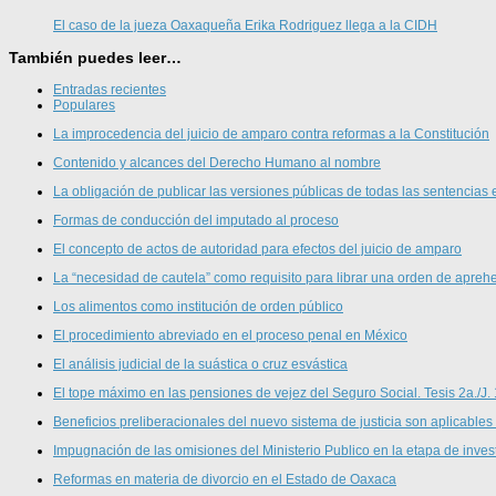
El caso de la jueza Oaxaqueña Erika Rodriguez llega a la CIDH
También puedes leer…
Entradas recientes
Populares
La improcedencia del juicio de amparo contra reformas a la Constitución
Contenido y alcances del Derecho Humano al nombre
La obligación de publicar las versiones públicas de todas las sentencias 
Formas de conducción del imputado al proceso
El concepto de actos de autoridad para efectos del juicio de amparo
La “necesidad de cautela” como requisito para librar una orden de aprehe
Los alimentos como institución de orden público
El procedimiento abreviado en el proceso penal en México
El análisis judicial de la suástica o cruz esvástica
El tope máximo en las pensiones de vejez del Seguro Social. Tesis 2a./J.
Beneficios preliberacionales del nuevo sistema de justicia son aplicables
Impugnación de las omisiones del Ministerio Publico en la etapa de inves
Reformas en materia de divorcio en el Estado de Oaxaca