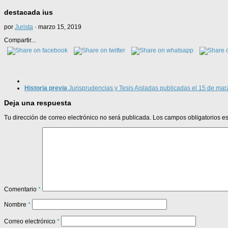
destacada ius
por
Jurista
·
marzo 15, 2019
Compartir...
Historia previa
Jurisprudencias y Tesis Aisladas publicadas el 15 de ma
Deja una respuesta
Tu dirección de correo electrónico no será publicada.
Los campos obligatorios 
Comentario
*
Nombre
*
Correo electrónico
*