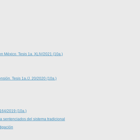
en México. Tesis 1a. XLIV/2021 (10a.)
nsión. Tesis 1a./J. 20/2020 (10a.)
 164/2019 (10a.)
 a sentenciados del sistema tradicional
tigación