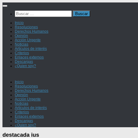
Saltar
al
Buscar:
contenido
Inicio
Resoluciones
Derechos Humanos
Opinión
Acción Urgente
Noticias
Artículos de interés
Criterios
Enlaces externos
Descargas
¿Quien soy?
Inicio
Resoluciones
Derechos Humanos
Opinión
Acción Urgente
Noticias
Artículos de interés
Criterios
Enlaces externos
Descargas
¿Quien soy?
destacada ius