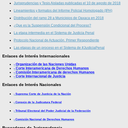
Jurisprudencias y Tesis Aisladas publicadas el 10 de agosto de 2018
Lineamientos y formatos del Informe Policial Homologado (IPH)
Distribución del ramo 28 a Municipios de Oaxaca en 2018
¿Que es la Suspensión Condicional del Proceso?
La etapa intermedia en el Sistema de Justicia Penal
Protocolo Nacional de Actuación. Primer Respondiente
Las etapas de un proceso en el Sistema de #JusticiaPenal
Enlaces de Interés Internacionales
- Organización de las Naciones Unidas
- Corte Interamericana de Derechos Humanos
- Comisión Interamericana de derechos Humanos
- Corte Internacional de Justicia
Enlaces de Interés Nacionales
- Suprema Corte de Justicia de la Nación
- Consejo de la Judicatura Federal
- Tribunal Electoral del Poder Judicial de la Federación
- Comisión Nacional de Derechos Humanos
Buscadores de Jurisprudencia