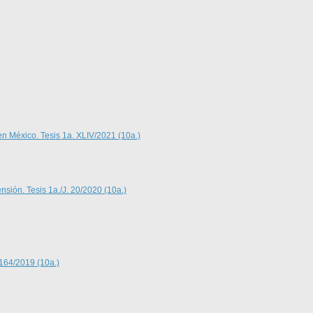
en México. Tesis 1a. XLIV/2021 (10a.)
nsión. Tesis 1a./J. 20/2020 (10a.)
 164/2019 (10a.)