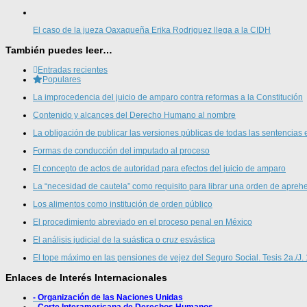
El caso de la jueza Oaxaqueña Erika Rodriguez llega a la CIDH
También puedes leer…
Entradas recientes
Populares
La improcedencia del juicio de amparo contra reformas a la Constitución
Contenido y alcances del Derecho Humano al nombre
La obligación de publicar las versiones públicas de todas las sentencias 
Formas de conducción del imputado al proceso
El concepto de actos de autoridad para efectos del juicio de amparo
La “necesidad de cautela” como requisito para librar una orden de aprehe
Los alimentos como institución de orden público
El procedimiento abreviado en el proceso penal en México
El análisis judicial de la suástica o cruz esvástica
El tope máximo en las pensiones de vejez del Seguro Social. Tesis 2a./J.
Enlaces de Interés Internacionales
- Organización de las Naciones Unidas