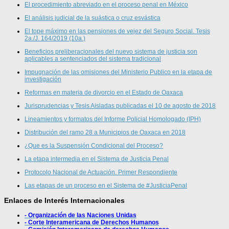
El procedimiento abreviado en el proceso penal en México
El análisis judicial de la suástica o cruz esvástica
El tope máximo en las pensiones de vejez del Seguro Social. Tesis
2a./J. 164/2019 (10a.)
Beneficios preliberacionales del nuevo sistema de justicia son
aplicables a sentenciados del sistema tradicional
Impugnación de las omisiones del Ministerio Publico en la etapa de
investigación
Reformas en materia de divorcio en el Estado de Oaxaca
Jurisprudencias y Tesis Aisladas publicadas el 10 de agosto de 2018
Lineamientos y formatos del Informe Policial Homologado (IPH)
Distribución del ramo 28 a Municipios de Oaxaca en 2018
¿Que es la Suspensión Condicional del Proceso?
La etapa intermedia en el Sistema de Justicia Penal
Protocolo Nacional de Actuación. Primer Respondiente
Las etapas de un proceso en el Sistema de #JusticiaPenal
Enlaces de Interés Internacionales
- Organización de las Naciones Unidas
- Corte Interamericana de Derechos Humanos