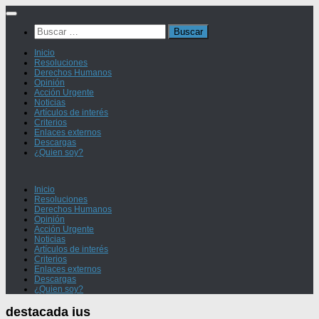
Saltar
al
Buscar:
contenido
Inicio
Resoluciones
Derechos Humanos
Opinión
Acción Urgente
Noticias
Artículos de interés
Criterios
Enlaces externos
Descargas
¿Quien soy?
Inicio
Resoluciones
Derechos Humanos
Opinión
Acción Urgente
Noticias
Artículos de interés
Criterios
Enlaces externos
Descargas
¿Quien soy?
destacada ius