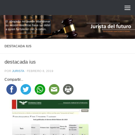
Saltar al contenido
DESTACADA IUS
destacada ius
POR
JURISTA
·
FEBRERO 8, 2019
Compartir...