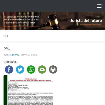
Saltar al contenido
P41
p41
POR
JURISTA
·
MAYO 4, 2018
Compartir...