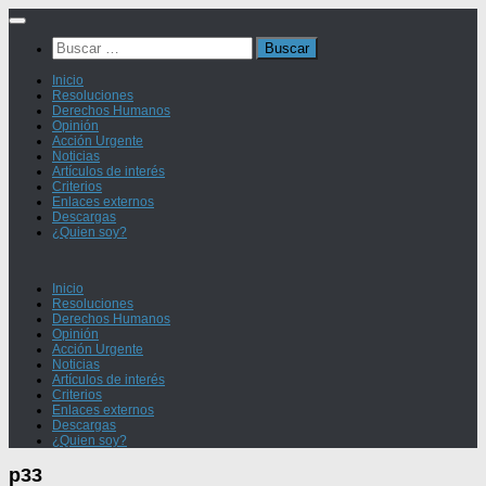
Saltar
al
Buscar:
contenido
Inicio
Resoluciones
Derechos Humanos
Opinión
Acción Urgente
Noticias
Artículos de interés
Criterios
Enlaces externos
Descargas
¿Quien soy?
Inicio
Resoluciones
Derechos Humanos
Opinión
Acción Urgente
Noticias
Artículos de interés
Criterios
Enlaces externos
Descargas
¿Quien soy?
p33