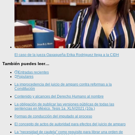
El caso de la jueza Oaxaqueña Erika Rodriguez llega a la CIDH
También puedes leer…
Entradas recientes
Populares
La improcedencia del juicio de amparo contra reformas a la
Constitución
Contenido y alcances del Derecho Humano al nombre
La obligación de publicar las versiones públicas de todas las
sentencias en México. Tesis 1a. XLIV/2021 (10a.)
Formas de conducción del imputado al proceso
El concepto de actos de autoridad para efectos del juicio de amparo
La “necesidad de cautela” como requisito para librar una orden de