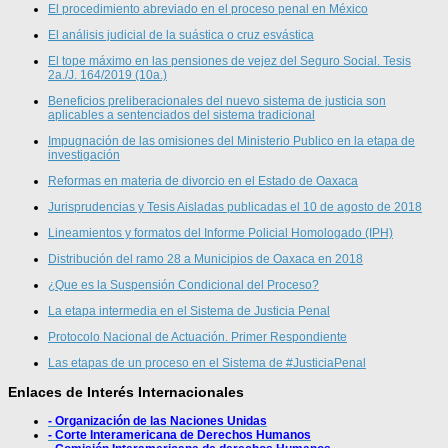
El procedimiento abreviado en el proceso penal en México
El análisis judicial de la suástica o cruz esvástica
El tope máximo en las pensiones de vejez del Seguro Social. Tesis
2a./J. 164/2019 (10a.)
Beneficios preliberacionales del nuevo sistema de justicia son
aplicables a sentenciados del sistema tradicional
Impugnación de las omisiones del Ministerio Publico en la etapa de
investigación
Reformas en materia de divorcio en el Estado de Oaxaca
Jurisprudencias y Tesis Aisladas publicadas el 10 de agosto de 2018
Lineamientos y formatos del Informe Policial Homologado (IPH)
Distribución del ramo 28 a Municipios de Oaxaca en 2018
¿Que es la Suspensión Condicional del Proceso?
La etapa intermedia en el Sistema de Justicia Penal
Protocolo Nacional de Actuación. Primer Respondiente
Las etapas de un proceso en el Sistema de #JusticiaPenal
Enlaces de Interés Internacionales
- Organización de las Naciones Unidas
- Corte Interamericana de Derechos Humanos