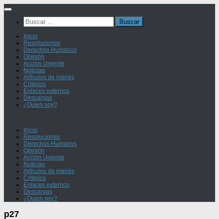
Saltar
al
Buscar:
contenido
Inicio
Resoluciones
Derechos Humanos
Opinión
Acción Urgente
Noticias
Artículos de interés
Criterios
Enlaces externos
Descargas
¿Quien soy?
Inicio
Resoluciones
Derechos Humanos
Opinión
Acción Urgente
Noticias
Artículos de interés
Criterios
Enlaces externos
Descargas
¿Quien soy?
p27