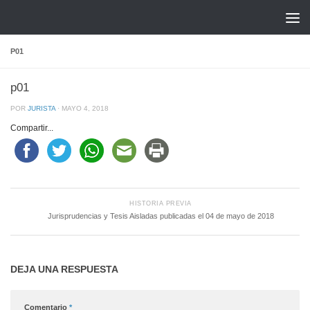
Saltar al contenido
P01
p01
POR
JURISTA
·
MAYO 4, 2018
Compartir...
HISTORIA PREVIA
Jurisprudencias y Tesis Aisladas publicadas el 04 de mayo de 2018
DEJA UNA RESPUESTA
Comentario
*