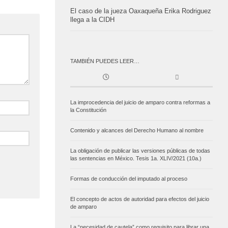
El caso de la jueza Oaxaqueña Erika Rodriguez
llega a la CIDH
TAMBIÉN PUEDES LEER…
La improcedencia del juicio de amparo contra reformas a
la Constitución
Contenido y alcances del Derecho Humano al nombre
La obligación de publicar las versiones públicas de todas
las sentencias en México. Tesis 1a. XLIV/2021 (10a.)
Formas de conducción del imputado al proceso
El concepto de actos de autoridad para efectos del juicio
de amparo
La “necesidad de cautela” como requisito para librar una