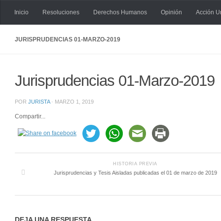
Inicio
Resoluciones
Derechos Humanos
Opinión
Acción U
Saltar al contenido
JURISPRUDENCIAS 01-MARZO-2019
Jurisprudencias 01-Marzo-2019
POR
JURISTA
·
MARZO 1, 2019
Compartir...
HISTORIA PREVIA
Jurisprudencias y Tesis Aisladas publicadas el 01 de marzo de 2019
DEJA UNA RESPUESTA