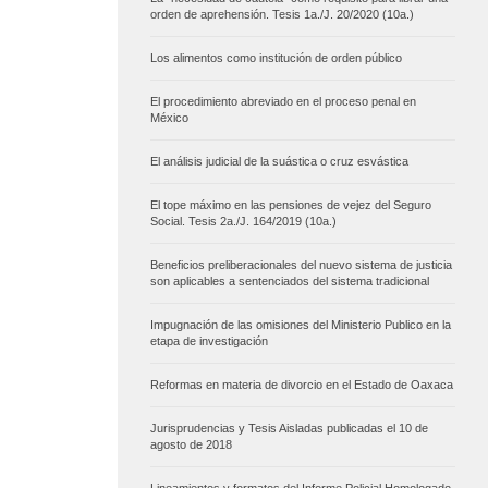
orden de aprehensión. Tesis 1a./J. 20/2020 (10a.)
Los alimentos como institución de orden público
El procedimiento abreviado en el proceso penal en
México
El análisis judicial de la suástica o cruz esvástica
El tope máximo en las pensiones de vejez del Seguro
Social. Tesis 2a./J. 164/2019 (10a.)
Beneficios preliberacionales del nuevo sistema de justicia
son aplicables a sentenciados del sistema tradicional
Impugnación de las omisiones del Ministerio Publico en la
etapa de investigación
Reformas en materia de divorcio en el Estado de Oaxaca
Jurisprudencias y Tesis Aisladas publicadas el 10 de
agosto de 2018