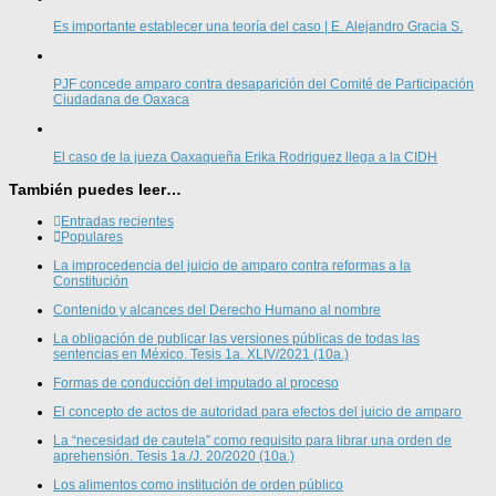
Es importante establecer una teoría del caso | E. Alejandro Gracia S.
PJF concede amparo contra desaparición del Comité de Participación
Ciudadana de Oaxaca
El caso de la jueza Oaxaqueña Erika Rodriguez llega a la CIDH
También puedes leer…
Entradas recientes
Populares
La improcedencia del juicio de amparo contra reformas a la
Constitución
Contenido y alcances del Derecho Humano al nombre
La obligación de publicar las versiones públicas de todas las
sentencias en México. Tesis 1a. XLIV/2021 (10a.)
Formas de conducción del imputado al proceso
El concepto de actos de autoridad para efectos del juicio de amparo
La “necesidad de cautela” como requisito para librar una orden de
aprehensión. Tesis 1a./J. 20/2020 (10a.)
Los alimentos como institución de orden público