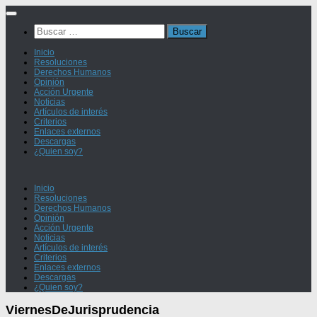
Saltar
al
Buscar:
contenido
Inicio
Resoluciones
Derechos Humanos
Opinión
Acción Urgente
Noticias
Artículos de interés
Criterios
Enlaces externos
Descargas
¿Quien soy?
Inicio
Resoluciones
Derechos Humanos
Opinión
Acción Urgente
Noticias
Artículos de interés
Criterios
Enlaces externos
Descargas
¿Quien soy?
ViernesDeJurisprudencia