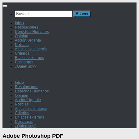
Saltar
al
Buscar:
contenido
Inicio
Resoluciones
Derechos Humanos
Opinión
Acción Urgente
Noticias
Artículos de interés
Criterios
Enlaces externos
Descargas
¿Quien soy?
Inicio
Resoluciones
Derechos Humanos
Opinión
Acción Urgente
Noticias
Artículos de interés
Criterios
Enlaces externos
Descargas
¿Quien soy?
Adobe Photoshop PDF