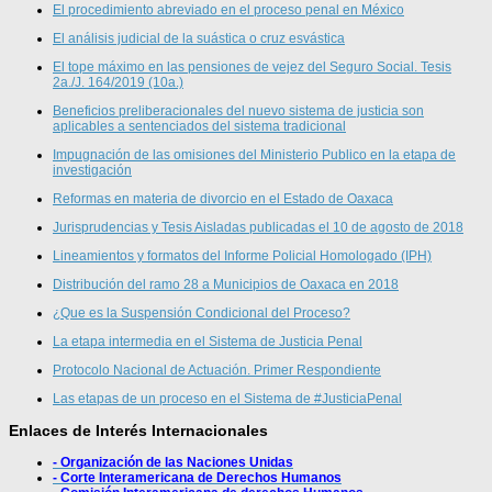
El procedimiento abreviado en el proceso penal en México
El análisis judicial de la suástica o cruz esvástica
El tope máximo en las pensiones de vejez del Seguro Social. Tesis
2a./J. 164/2019 (10a.)
Beneficios preliberacionales del nuevo sistema de justicia son
aplicables a sentenciados del sistema tradicional
Impugnación de las omisiones del Ministerio Publico en la etapa de
investigación
Reformas en materia de divorcio en el Estado de Oaxaca
Jurisprudencias y Tesis Aisladas publicadas el 10 de agosto de 2018
Lineamientos y formatos del Informe Policial Homologado (IPH)
Distribución del ramo 28 a Municipios de Oaxaca en 2018
¿Que es la Suspensión Condicional del Proceso?
La etapa intermedia en el Sistema de Justicia Penal
Protocolo Nacional de Actuación. Primer Respondiente
Las etapas de un proceso en el Sistema de #JusticiaPenal
Enlaces de Interés Internacionales
- Organización de las Naciones Unidas
- Corte Interamericana de Derechos Humanos