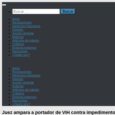
Saltar
al
Buscar:
contenido
Inicio
Resoluciones
Derechos Humanos
Opinión
Acción Urgente
Noticias
Artículos de interés
Criterios
Enlaces externos
Descargas
¿Quien soy?
Inicio
Resoluciones
Derechos Humanos
Opinión
Acción Urgente
Noticias
Artículos de interés
Criterios
Enlaces externos
Descargas
¿Quien soy?
Juez ampara a portador de VIH contra impedimento