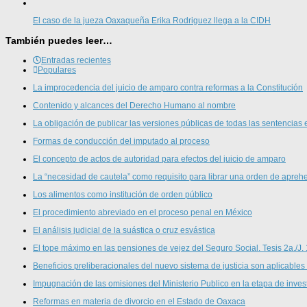
El caso de la jueza Oaxaqueña Erika Rodriguez llega a la CIDH
También puedes leer…
Entradas recientes
Populares
La improcedencia del juicio de amparo contra reformas a la Constitución
Contenido y alcances del Derecho Humano al nombre
La obligación de publicar las versiones públicas de todas las sentencias 
Formas de conducción del imputado al proceso
El concepto de actos de autoridad para efectos del juicio de amparo
La “necesidad de cautela” como requisito para librar una orden de aprehe
Los alimentos como institución de orden público
El procedimiento abreviado en el proceso penal en México
El análisis judicial de la suástica o cruz esvástica
El tope máximo en las pensiones de vejez del Seguro Social. Tesis 2a./J.
Beneficios preliberacionales del nuevo sistema de justicia son aplicables
Impugnación de las omisiones del Ministerio Publico en la etapa de inves
Reformas en materia de divorcio en el Estado de Oaxaca