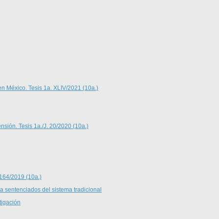
en México. Tesis 1a. XLIV/2021 (10a.)
nsión. Tesis 1a./J. 20/2020 (10a.)
 164/2019 (10a.)
 a sentenciados del sistema tradicional
tigación