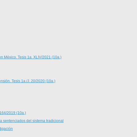
en México. Tesis 1a. XLIV/2021 (10a.)
nsión. Tesis 1a./J. 20/2020 (10a.)
 164/2019 (10a.)
 a sentenciados del sistema tradicional
tigación