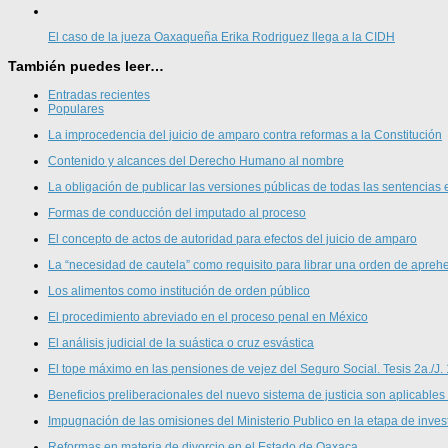
El caso de la jueza Oaxaqueña Erika Rodriguez llega a la CIDH
También puedes leer…
Entradas recientes
Populares
La improcedencia del juicio de amparo contra reformas a la Constitución
Contenido y alcances del Derecho Humano al nombre
La obligación de publicar las versiones públicas de todas las sentencias 
Formas de conducción del imputado al proceso
El concepto de actos de autoridad para efectos del juicio de amparo
La “necesidad de cautela” como requisito para librar una orden de aprehe
Los alimentos como institución de orden público
El procedimiento abreviado en el proceso penal en México
El análisis judicial de la suástica o cruz esvástica
El tope máximo en las pensiones de vejez del Seguro Social. Tesis 2a./J.
Beneficios preliberacionales del nuevo sistema de justicia son aplicables
Impugnación de las omisiones del Ministerio Publico en la etapa de inves
Reformas en materia de divorcio en el Estado de Oaxaca