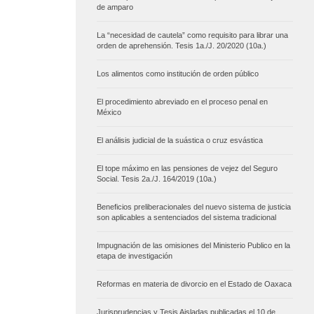
de amparo
La “necesidad de cautela” como requisito para librar una
orden de aprehensión. Tesis 1a./J. 20/2020 (10a.)
Los alimentos como institución de orden público
El procedimiento abreviado en el proceso penal en
México
El análisis judicial de la suástica o cruz esvástica
El tope máximo en las pensiones de vejez del Seguro
Social. Tesis 2a./J. 164/2019 (10a.)
Beneficios preliberacionales del nuevo sistema de justicia
son aplicables a sentenciados del sistema tradicional
Impugnación de las omisiones del Ministerio Publico en la
etapa de investigación
Reformas en materia de divorcio en el Estado de Oaxaca
Jurisprudencias y Tesis Aisladas publicadas el 10 de