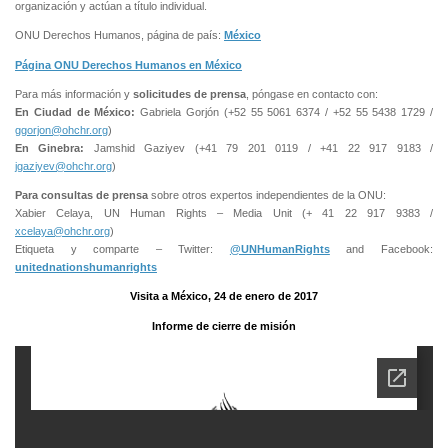
organización y actúan a título individual.
ONU Derechos Humanos, página de país:
México
Página ONU Derechos Humanos en México
Para más información y
solicitudes de prensa
, póngase en contacto con:
En Ciudad de México:
Gabriela Gorjón (+52 55 5061 6374 / +52 55 5438 1729 /
ggorjon@ohchr.org
)
En Ginebra:
Jamshid Gaziyev (+41 79 201 0119 / +41 22 917 9183 /
jgaziyev@ohchr.org
)
Para consultas de prensa
sobre otros expertos independientes de la ONU:
Xabier Celaya, UN Human Rights – Media Unit (+ 41 22 917 9383 /
xcelaya@ohchr.org
)
Etiqueta y comparte – Twitter:
@UNHumanRights
and Facebook:
unitednationshumanrights
Visita a México, 24 de enero de 2017
Informe de cierre de misión