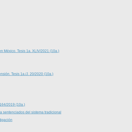
en México. Tesis 1a. XLIV/2021 (10a.)
nsión. Tesis 1a./J. 20/2020 (10a.)
 164/2019 (10a.)
 a sentenciados del sistema tradicional
tigación