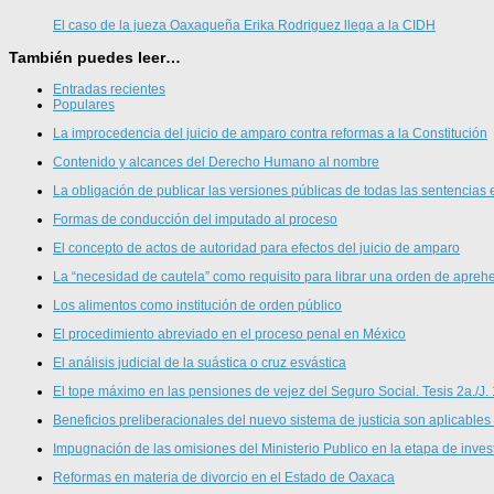
El caso de la jueza Oaxaqueña Erika Rodriguez llega a la CIDH
También puedes leer…
Entradas recientes
Populares
La improcedencia del juicio de amparo contra reformas a la Constitución
Contenido y alcances del Derecho Humano al nombre
La obligación de publicar las versiones públicas de todas las sentencias 
Formas de conducción del imputado al proceso
El concepto de actos de autoridad para efectos del juicio de amparo
La “necesidad de cautela” como requisito para librar una orden de aprehe
Los alimentos como institución de orden público
El procedimiento abreviado en el proceso penal en México
El análisis judicial de la suástica o cruz esvástica
El tope máximo en las pensiones de vejez del Seguro Social. Tesis 2a./J.
Beneficios preliberacionales del nuevo sistema de justicia son aplicables
Impugnación de las omisiones del Ministerio Publico en la etapa de inves
Reformas en materia de divorcio en el Estado de Oaxaca