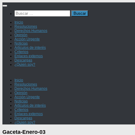
Saltar
al
Buscar:
contenido
Inicio
Resoluciones
Derechos Humanos
Opinión
Acción Urgente
Noticias
Artículos de interés
Criterios
Enlaces externos
Descargas
¿Quien soy?
Inicio
Resoluciones
Derechos Humanos
Opinión
Acción Urgente
Noticias
Artículos de interés
Criterios
Enlaces externos
Descargas
¿Quien soy?
Gaceta-Enero-03