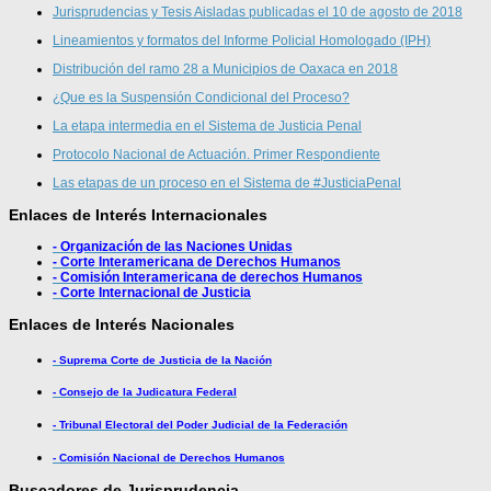
Jurisprudencias y Tesis Aisladas publicadas el 10 de agosto de 2018
Lineamientos y formatos del Informe Policial Homologado (IPH)
Distribución del ramo 28 a Municipios de Oaxaca en 2018
¿Que es la Suspensión Condicional del Proceso?
La etapa intermedia en el Sistema de Justicia Penal
Protocolo Nacional de Actuación. Primer Respondiente
Las etapas de un proceso en el Sistema de #JusticiaPenal
Enlaces de Interés Internacionales
- Organización de las Naciones Unidas
- Corte Interamericana de Derechos Humanos
- Comisión Interamericana de derechos Humanos
- Corte Internacional de Justicia
Enlaces de Interés Nacionales
- Suprema Corte de Justicia de la Nación
- Consejo de la Judicatura Federal
- Tribunal Electoral del Poder Judicial de la Federación
- Comisión Nacional de Derechos Humanos
Buscadores de Jurisprudencia