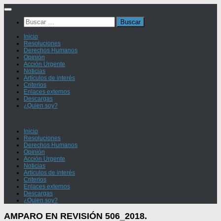
Saltar
al
Buscar:
contenido
Inicio
Resoluciones
Derechos Humanos
Opinión
Acción Urgente
Noticias
Artículos de interés
Criterios
Enlaces externos
Descargas
¿Quien soy?
Inicio
Resoluciones
Derechos Humanos
Opinión
Acción Urgente
Noticias
Artículos de interés
Criterios
Enlaces externos
Descargas
¿Quien soy?
AMPARO EN REVISIÓN 506_2018.