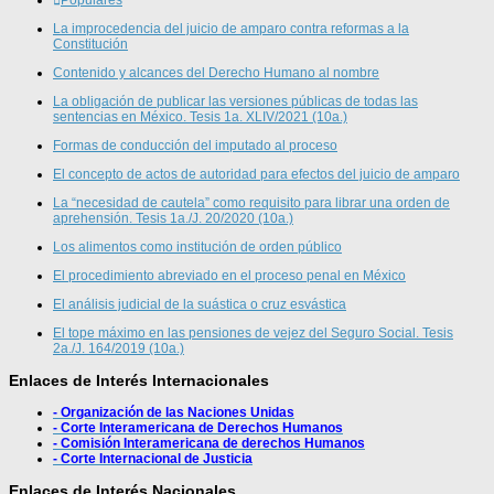
Populares
La improcedencia del juicio de amparo contra reformas a la
Constitución
Contenido y alcances del Derecho Humano al nombre
La obligación de publicar las versiones públicas de todas las
sentencias en México. Tesis 1a. XLIV/2021 (10a.)
Formas de conducción del imputado al proceso
El concepto de actos de autoridad para efectos del juicio de amparo
La “necesidad de cautela” como requisito para librar una orden de
aprehensión. Tesis 1a./J. 20/2020 (10a.)
Los alimentos como institución de orden público
El procedimiento abreviado en el proceso penal en México
El análisis judicial de la suástica o cruz esvástica
El tope máximo en las pensiones de vejez del Seguro Social. Tesis
2a./J. 164/2019 (10a.)
Enlaces de Interés Internacionales
- Organización de las Naciones Unidas
- Corte Interamericana de Derechos Humanos
- Comisión Interamericana de derechos Humanos
- Corte Internacional de Justicia
Enlaces de Interés Nacionales