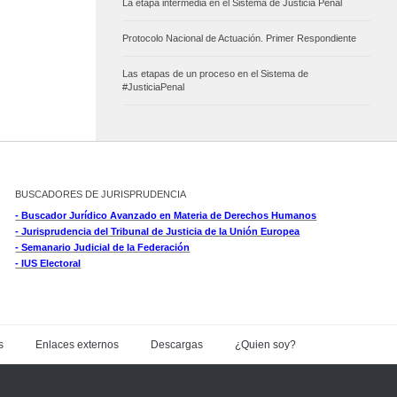
La etapa intermedia en el Sistema de Justicia Penal
Protocolo Nacional de Actuación. Primer Respondiente
Las etapas de un proceso en el Sistema de
#JusticiaPenal
BUSCADORES DE JURISPRUDENCIA
- Buscador Jurídico Avanzado en Materia de Derechos Humanos
- Jurisprudencia del Tribunal de Justicia de la Unión Europea
- Semanario Judicial de la Federación
- IUS Electoral
s
Enlaces externos
Descargas
¿Quien soy?