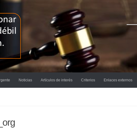
rgente
Noticias
Artículos de interés
Criterios
Enlaces externos
_org