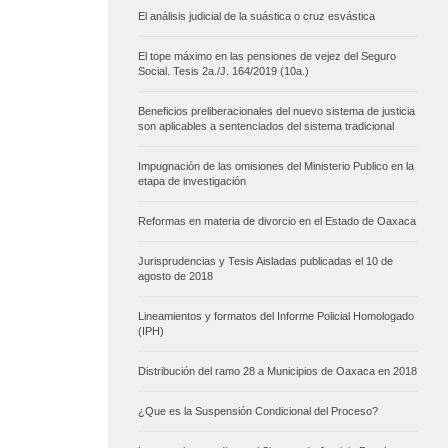
El análisis judicial de la suástica o cruz esvástica
El tope máximo en las pensiones de vejez del Seguro
Social. Tesis 2a./J. 164/2019 (10a.)
Beneficios preliberacionales del nuevo sistema de justicia
son aplicables a sentenciados del sistema tradicional
Impugnación de las omisiones del Ministerio Publico en la
etapa de investigación
Reformas en materia de divorcio en el Estado de Oaxaca
Jurisprudencias y Tesis Aisladas publicadas el 10 de
agosto de 2018
Lineamientos y formatos del Informe Policial Homologado
(IPH)
Distribución del ramo 28 a Municipios de Oaxaca en 2018
¿Que es la Suspensión Condicional del Proceso?