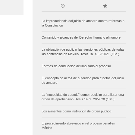
La improcedencia del juicio de amparo contra reformas a
la Constitución
Contenido y alcances del Derecho Humano al nombre
La obligación de publicar las versiones públicas de todas
las sentencias en México. Tesis 1a. XLIV/2021 (10a.)
Formas de conducción del imputado al proceso
El concepto de actos de autoridad para efectos del juicio
de amparo
La “necesidad de cautela” como requisito para librar una
orden de aprehensión. Tesis 1a./J. 20/2020 (10a.)
Los alimentos como institución de orden público
El procedimiento abreviado en el proceso penal en
México