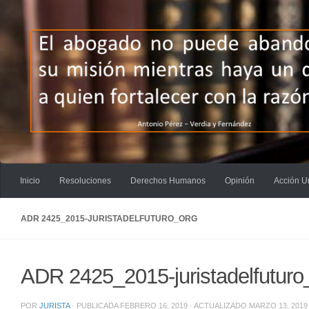
Saltar al contenido
Inicio
Resoluciones
Derechos Humanos
Opinión
Acción U
ADR 2425_2015-JURISTADELFUTURO_ORG
ADR 2425_2015-juristadelfuturo
POR
JURISTA
· PUBLICADA
FEBRERO 16, 2019
· ACTUALIZADO
MARZO 13, 2019