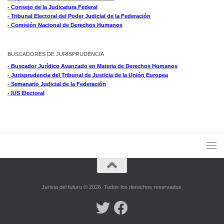
- Consejo de la Judicatura Federal
- Tribunal Electoral del Poder Judicial de la Federación
- Comisión Nacional de Derechos Humanos
BUSCADORES DE JURISPRUDENCIA
- Buscador Jurídico Avanzado en Materia de Derechos Humanos
- Jurisprudencia del Tribunal de Justicia de la Unión Europea
- Semanario Judicial de la Federación
- IUS Electoral
Jurista del futuro © 2026. Todos los derechos reservados.