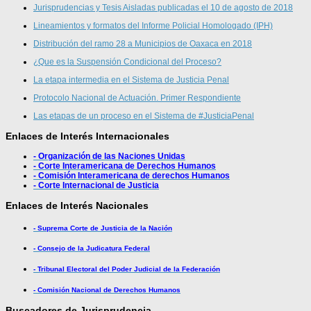
Jurisprudencias y Tesis Aisladas publicadas el 10 de agosto de 2018
Lineamientos y formatos del Informe Policial Homologado (IPH)
Distribución del ramo 28 a Municipios de Oaxaca en 2018
¿Que es la Suspensión Condicional del Proceso?
La etapa intermedia en el Sistema de Justicia Penal
Protocolo Nacional de Actuación. Primer Respondiente
Las etapas de un proceso en el Sistema de #JusticiaPenal
Enlaces de Interés Internacionales
- Organización de las Naciones Unidas
- Corte Interamericana de Derechos Humanos
- Comisión Interamericana de derechos Humanos
- Corte Internacional de Justicia
Enlaces de Interés Nacionales
- Suprema Corte de Justicia de la Nación
- Consejo de la Judicatura Federal
- Tribunal Electoral del Poder Judicial de la Federación
- Comisión Nacional de Derechos Humanos
Buscadores de Jurisprudencia