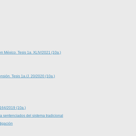
en México. Tesis 1a. XLIV/2021 (10a.)
nsión. Tesis 1a./J. 20/2020 (10a.)
 164/2019 (10a.)
 a sentenciados del sistema tradicional
tigación