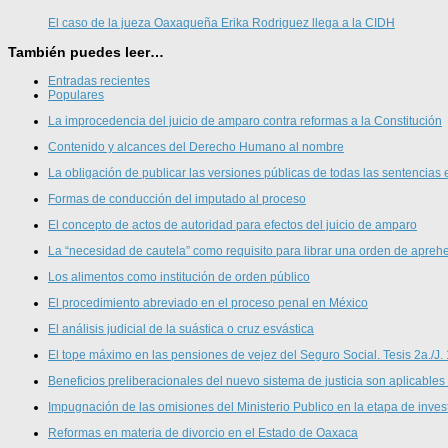
El caso de la jueza Oaxaqueña Erika Rodriguez llega a la CIDH
También puedes leer…
Entradas recientes
Populares
La improcedencia del juicio de amparo contra reformas a la Constitución
Contenido y alcances del Derecho Humano al nombre
La obligación de publicar las versiones públicas de todas las sentencias 
Formas de conducción del imputado al proceso
El concepto de actos de autoridad para efectos del juicio de amparo
La “necesidad de cautela” como requisito para librar una orden de aprehe
Los alimentos como institución de orden público
El procedimiento abreviado en el proceso penal en México
El análisis judicial de la suástica o cruz esvástica
El tope máximo en las pensiones de vejez del Seguro Social. Tesis 2a./J.
Beneficios preliberacionales del nuevo sistema de justicia son aplicables
Impugnación de las omisiones del Ministerio Publico en la etapa de inves
Reformas en materia de divorcio en el Estado de Oaxaca