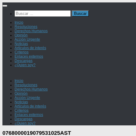
Saltar
al
Buscar:
contenido
Inicio
Resoluciones
Derechos Humanos
Opinión
Acción Urgente
Noticias
Artículos de interés
Criterios
Enlaces externos
Descargas
¿Quien soy?
Inicio
Resoluciones
Derechos Humanos
Opinión
Acción Urgente
Noticias
Artículos de interés
Criterios
Enlaces externos
Descargas
¿Quien soy?
0768000019079531025AST