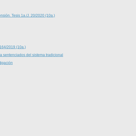
nsión. Tesis 1a./J. 20/2020 (10a.)
 164/2019 (10a.)
 a sentenciados del sistema tradicional
tigación