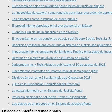
El concepto de actos de autoridad para efectos del juicio de amparo
La “necesidad de cautela” como requisito para librar una orden de aprehe
Los alimentos como institución de orden público
El procedimiento abreviado en el proceso penal en México
El análisis judicial de la suástica o cruz esvástica
El tope máximo en las pensiones de vejez del Seguro Social. Tesis 2a./J.
Beneficios preliberacionales del nuevo sistema de justicia son aplicables
Impugnación de las omisiones del Ministerio Publico en la etapa de inves
Reformas en materia de divorcio en el Estado de Oaxaca
Jurisprudencias y Tesis Aisladas publicadas el 10 de agosto de 2018
Lineamientos y formatos del Informe Policial Homologado (IPH)
Distribución del ramo 28 a Municipios de Oaxaca en 2018
¿Que es la Suspensión Condicional del Proceso?
La etapa intermedia en el Sistema de Justicia Penal
Protocolo Nacional de Actuación. Primer Respondiente
Las etapas de un proceso en el Sistema de #JusticiaPenal
Enlaces de Interés Internacionales