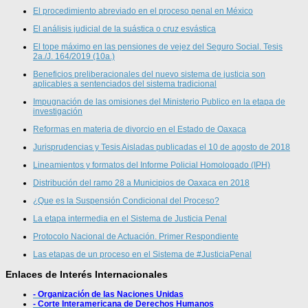
El procedimiento abreviado en el proceso penal en México
El análisis judicial de la suástica o cruz esvástica
El tope máximo en las pensiones de vejez del Seguro Social. Tesis
2a./J. 164/2019 (10a.)
Beneficios preliberacionales del nuevo sistema de justicia son
aplicables a sentenciados del sistema tradicional
Impugnación de las omisiones del Ministerio Publico en la etapa de
investigación
Reformas en materia de divorcio en el Estado de Oaxaca
Jurisprudencias y Tesis Aisladas publicadas el 10 de agosto de 2018
Lineamientos y formatos del Informe Policial Homologado (IPH)
Distribución del ramo 28 a Municipios de Oaxaca en 2018
¿Que es la Suspensión Condicional del Proceso?
La etapa intermedia en el Sistema de Justicia Penal
Protocolo Nacional de Actuación. Primer Respondiente
Las etapas de un proceso en el Sistema de #JusticiaPenal
Enlaces de Interés Internacionales
- Organización de las Naciones Unidas
- Corte Interamericana de Derechos Humanos