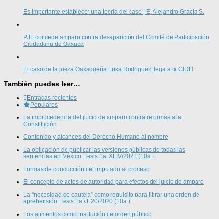
Es importante establecer una teoría del caso | E. Alejandro Gracia S.
PJF concede amparo contra desaparición del Comité de Participación
Ciudadana de Oaxaca
El caso de la jueza Oaxaqueña Erika Rodriguez llega a la CIDH
También puedes leer…
Entradas recientes
Populares
La improcedencia del juicio de amparo contra reformas a la
Constitución
Contenido y alcances del Derecho Humano al nombre
La obligación de publicar las versiones públicas de todas las
sentencias en México. Tesis 1a. XLIV/2021 (10a.)
Formas de conducción del imputado al proceso
El concepto de actos de autoridad para efectos del juicio de amparo
La “necesidad de cautela” como requisito para librar una orden de
aprehensión. Tesis 1a./J. 20/2020 (10a.)
Los alimentos como institución de orden público