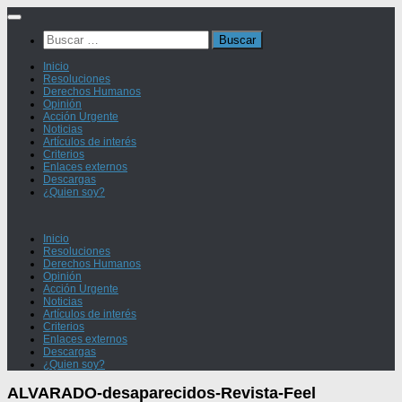
Saltar
al
Buscar:
contenido
Inicio
Resoluciones
Derechos Humanos
Opinión
Acción Urgente
Noticias
Artículos de interés
Criterios
Enlaces externos
Descargas
¿Quien soy?
Inicio
Resoluciones
Derechos Humanos
Opinión
Acción Urgente
Noticias
Artículos de interés
Criterios
Enlaces externos
Descargas
¿Quien soy?
ALVARADO-desaparecidos-Revista-Feel