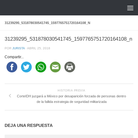
Saltar al contenido
31239295_531878030541745_1597765751720164108_N
31239295_531878030541745_1597765751720164108_n
POR
JURISTA
·
ABRIL 25, 2018
Compartir...
HISTORIA PREVIA
CorteIDH juzgará a México por desaparición forzada de personas dentro
de la fallida estrategia de seguridad militarizada
DEJA UNA RESPUESTA