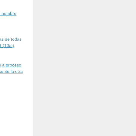
l nombre
cas de todas
1 (10a.)
s a proceso
ente la otra