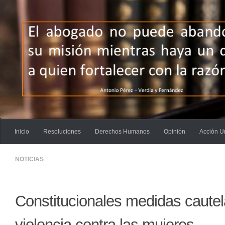
Saltar al contenido
Inicio
Resoluciones
Derechos Humanos
Opinión
Acción U
NOTICIAS
Constitucionales medidas cautel
violencia contra las mujeres