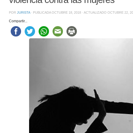
POR
JURISTA
· PUBLICADA
OCTUBRE 18, 2018
· ACTUALIZADO
OCTUBRE 22, 2
Compartir...