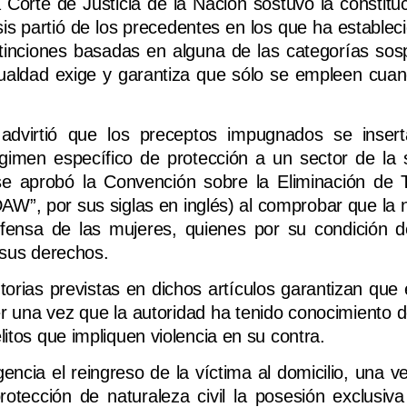
 Corte de Justicia de la Nación sostuvo la constituc
is partió de los precedentes en los que ha establec
istinciones basadas en alguna de las categorías so
igualdad exige y garantiza que sólo se empleen cuan
 advirtió que los preceptos impugnados se inser
gimen específico de protección a un sector de la 
 se aprobó la Convención sobre la Eliminación de 
AW”, por sus siglas en inglés) al comprobar que la 
defensa de las mujeres, quienes por su condición 
 sus derechos.
rias previstas en dichos artículos garantizan que e
jer una vez que la autoridad ha tenido conocimiento 
litos que impliquen violencia en su contra.
ncia el reingreso de la víctima al domicilio, una v
tección de naturaleza civil la posesión exclusiva