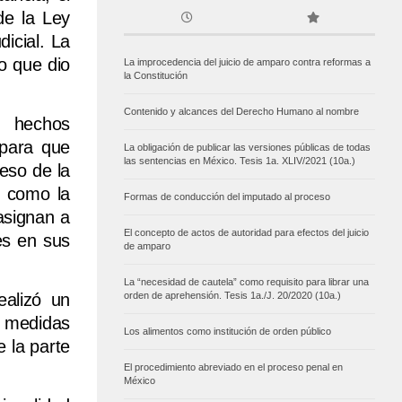
de la Ley
icial. La
o que dio
La improcedencia del juicio de amparo contra reformas a
la Constitución
Contenido y alcances del Derecho Humano al nombre
e hechos
 para que
La obligación de publicar las versiones públicas de todas
las sentencias en México. Tesis 1a. XLIV/2021 (10a.)
eso de la
, como la
Formas de conducción del imputado al proceso
 asignan a
El concepto de actos de autoridad para efectos del juicio
es en sus
de amparo
La “necesidad de cautela” como requisito para librar una
ealizó un
orden de aprehensión. Tesis 1a./J. 20/2020 (10a.)
e medidas
Los alimentos como institución de orden público
 la parte
El procedimiento abreviado en el proceso penal en
México