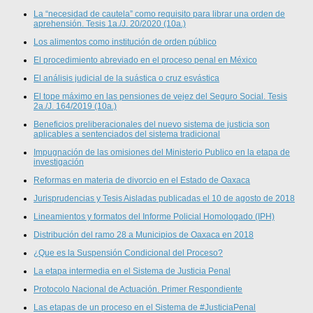
La “necesidad de cautela” como requisito para librar una orden de
aprehensión. Tesis 1a./J. 20/2020 (10a.)
Los alimentos como institución de orden público
El procedimiento abreviado en el proceso penal en México
El análisis judicial de la suástica o cruz esvástica
El tope máximo en las pensiones de vejez del Seguro Social. Tesis
2a./J. 164/2019 (10a.)
Beneficios preliberacionales del nuevo sistema de justicia son
aplicables a sentenciados del sistema tradicional
Impugnación de las omisiones del Ministerio Publico en la etapa de
investigación
Reformas en materia de divorcio en el Estado de Oaxaca
Jurisprudencias y Tesis Aisladas publicadas el 10 de agosto de 2018
Lineamientos y formatos del Informe Policial Homologado (IPH)
Distribución del ramo 28 a Municipios de Oaxaca en 2018
¿Que es la Suspensión Condicional del Proceso?
La etapa intermedia en el Sistema de Justicia Penal
Protocolo Nacional de Actuación. Primer Respondiente
Las etapas de un proceso en el Sistema de #JusticiaPenal