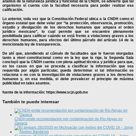
análisis de la naturaleza jurídica y funcional de la CNDH, se advierte que tal
organismo sí cuenta con la facultad necesaria para poder realizar esa
calificación.
Lo anterior, toda vez que la Constitución Federal ubica a la CNDH como el
órgano estatal que debe velar por “la protección, observancia, promoción,
estudio y divulgación de los derechos humanos que ampara el orden
jurídico mexicano”, lo cual permite que se encuentre plenamente
posibilitada para calificar cuándo se está frente a violaciones graves a los
derechos humanos, para efectos del último párrafo del artículo 14 de la
mencionada ley de transparencia.
De ahí que, atendiendo al cúmulo de facultades que le fueron otorgadas
tanto a nivel constitucional como en la ley que la rige, la Segunda Sala
concluyó que la CNDH cuenta con plena aptitud técnica y jurídica para que,
en los casos en que se proceda a clasificar la información que sea
requerida por algún particular, pueda determinar si tal información se
relaciona o no con la investigación de violaciones graves a los derechos
humanos y, en esa medida, si debe prevalecer el principio de máxima
publicidad en tales asuntos.
fuente de la información: https://www.scjn.gob.mx
También te puede interesar
CNDH emite recomendación por contaminación de Río Atoyac en
Oaxaca
El amparo 282/2020 en Michoacán con motivo del COVID 19 – Jorge