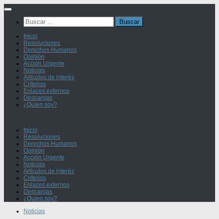
Saltar
al
Buscar:
contenido
Inicio
Resoluciones
Derechos Humanos
Opinión
Acción Urgente
Noticias
Artículos de interés
Criterios
Enlaces externos
Descargas
¿Quien soy?
Inicio
Resoluciones
Derechos Humanos
Opinión
Acción Urgente
Noticias
Artículos de interés
Criterios
Enlaces externos
Descargas
¿Quien soy?
Noticias