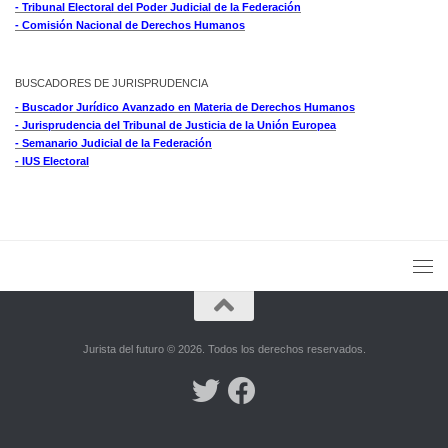
- Tribunal Electoral del Poder Judicial de la Federación
- Comisión Nacional de Derechos Humanos
BUSCADORES DE JURISPRUDENCIA
- Buscador Jurídico Avanzado en Materia de Derechos Humanos
- Jurisprudencia del Tribunal de Justicia de la Unión Europea
- Semanario Judicial de la Federación
- IUS Electoral
Jurista del futuro © 2026. Todos los derechos reservados.