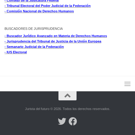
- Consejo de la Judicatura Federal
- Tribunal Electoral del Poder Judicial de la Federación
- Comisión Nacional de Derechos Humanos
BUSCADORES DE JURISPRUDENCIA
- Buscador Jurídico Avanzado en Materia de Derechos Humanos
- Jurisprudencia del Tribunal de Justicia de la Unión Europea
- Semanario Judicial de la Federación
- IUS Electoral
Jurista del futuro © 2026. Todos los derechos reservados.