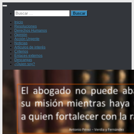
Saltar
al
Buscar:
contenido
Inicio
Resoluciones
Derechos Humanos
Opinión
Acción Urgente
Noticias
Artículos de interés
Criterios
Enlaces externos
Descargas
¿Quien soy?