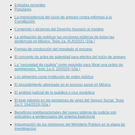
Entradas recientes
Populares
La improcedencia del juicio de amparo contra reformas a la
Constitución
Contenido y alcances del Derecho Humano al nombre
La obligación de publicar las versiones públicas de todas las
sentencias en México. Tesis 1a. XLIV/2021 (10a.)
Formas de conducción del imputado al proceso
El concepto de actos de autoridad para efectos del juicio de amparo
La “necesidad de cautela” como requisito para librar una orden de
aprehensión. Tesis 1a./J. 20/2020 (10a.)
Los alimentos como institución de orden público
El procedimiento abreviado en el proceso penal en México
El análisis judicial de la suástica o cruz esvástica
El tope máximo en las pensiones de vejez del Seguro Social. Tesis
2a./J. 164/2019 (10a.)
Beneficios preliberacionales del nuevo sistema de justicia son
aplicables a sentenciados del sistema tradicional
Impugnación de las omisiones del Ministerio Publico en la etapa de
investigación