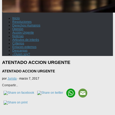
Inicio
Resoluciones
Derechos Humanos
Opinión
Acción Urgente
Noticias
Artículos de interés
Criterios
Enlaces externos
Descargas
¿Quien soy?
ATENTADO ACCION URGENTE
ATENTADO ACCION URGENTE
por
Jurista
·
marzo 7, 2017
Compartir...