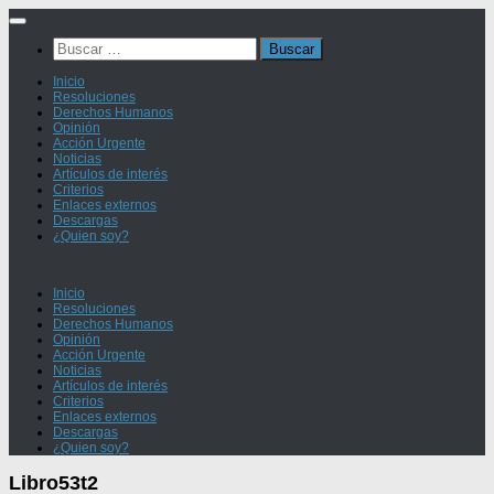
Saltar
al
Buscar:
contenido
Inicio
Resoluciones
Derechos Humanos
Opinión
Acción Urgente
Noticias
Artículos de interés
Criterios
Enlaces externos
Descargas
¿Quien soy?
Inicio
Resoluciones
Derechos Humanos
Opinión
Acción Urgente
Noticias
Artículos de interés
Criterios
Enlaces externos
Descargas
¿Quien soy?
Libro53t2