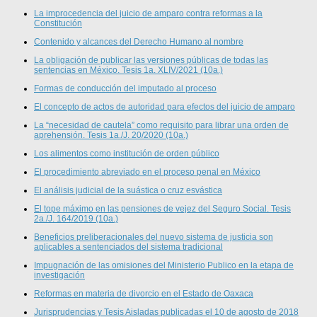
La improcedencia del juicio de amparo contra reformas a la
Constitución
Contenido y alcances del Derecho Humano al nombre
La obligación de publicar las versiones públicas de todas las
sentencias en México. Tesis 1a. XLIV/2021 (10a.)
Formas de conducción del imputado al proceso
El concepto de actos de autoridad para efectos del juicio de amparo
La “necesidad de cautela” como requisito para librar una orden de
aprehensión. Tesis 1a./J. 20/2020 (10a.)
Los alimentos como institución de orden público
El procedimiento abreviado en el proceso penal en México
El análisis judicial de la suástica o cruz esvástica
El tope máximo en las pensiones de vejez del Seguro Social. Tesis
2a./J. 164/2019 (10a.)
Beneficios preliberacionales del nuevo sistema de justicia son
aplicables a sentenciados del sistema tradicional
Impugnación de las omisiones del Ministerio Publico en la etapa de
investigación
Reformas en materia de divorcio en el Estado de Oaxaca
Jurisprudencias y Tesis Aisladas publicadas el 10 de agosto de 2018