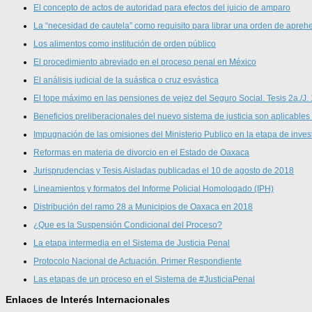
El concepto de actos de autoridad para efectos del juicio de amparo
La “necesidad de cautela” como requisito para librar una orden de aprehe
Los alimentos como institución de orden público
El procedimiento abreviado en el proceso penal en México
El análisis judicial de la suástica o cruz esvástica
El tope máximo en las pensiones de vejez del Seguro Social. Tesis 2a./J.
Beneficios preliberacionales del nuevo sistema de justicia son aplicables
Impugnación de las omisiones del Ministerio Publico en la etapa de inves
Reformas en materia de divorcio en el Estado de Oaxaca
Jurisprudencias y Tesis Aisladas publicadas el 10 de agosto de 2018
Lineamientos y formatos del Informe Policial Homologado (IPH)
Distribución del ramo 28 a Municipios de Oaxaca en 2018
¿Que es la Suspensión Condicional del Proceso?
La etapa intermedia en el Sistema de Justicia Penal
Protocolo Nacional de Actuación. Primer Respondiente
Las etapas de un proceso en el Sistema de #JusticiaPenal
Enlaces de Interés Internacionales