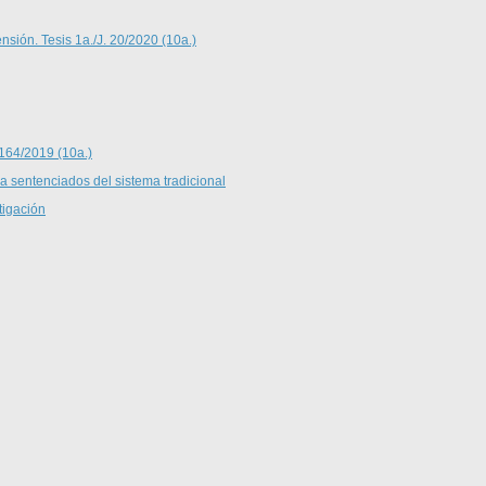
nsión. Tesis 1a./J. 20/2020 (10a.)
 164/2019 (10a.)
 a sentenciados del sistema tradicional
tigación