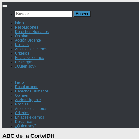
Saltar
al
Buscar:
contenido
Inicio
Resoluciones
Derechos Humanos
Opinión
Acción Urgente
Noticias
Artículos de interés
Criterios
Enlaces externos
Descargas
¿Quien soy?
Inicio
Resoluciones
Derechos Humanos
Opinión
Acción Urgente
Noticias
Artículos de interés
Criterios
Enlaces externos
Descargas
¿Quien soy?
ABC de la CorteIDH