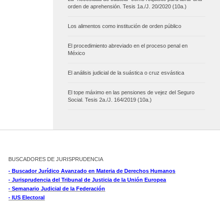
orden de aprehensión. Tesis 1a./J. 20/2020 (10a.)
Los alimentos como institución de orden público
El procedimiento abreviado en el proceso penal en
México
El análisis judicial de la suástica o cruz esvástica
El tope máximo en las pensiones de vejez del Seguro
Social. Tesis 2a./J. 164/2019 (10a.)
BUSCADORES DE JURISPRUDENCIA
- Buscador Jurídico Avanzado en Materia de Derechos Humanos
- Jurisprudencia del Tribunal de Justicia de la Unión Europea
- Semanario Judicial de la Federación
- IUS Electoral