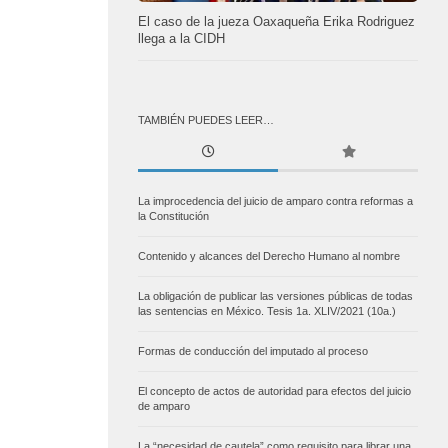
El caso de la jueza Oaxaqueña Erika Rodriguez
llega a la CIDH
TAMBIÉN PUEDES LEER…
La improcedencia del juicio de amparo contra reformas a
la Constitución
Contenido y alcances del Derecho Humano al nombre
La obligación de publicar las versiones públicas de todas
las sentencias en México. Tesis 1a. XLIV/2021 (10a.)
Formas de conducción del imputado al proceso
El concepto de actos de autoridad para efectos del juicio
de amparo
La “necesidad de cautela” como requisito para librar una