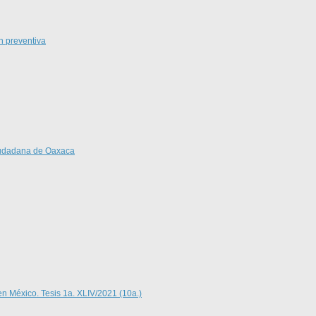
n preventiva
Ciudadana de Oaxaca
en México. Tesis 1a. XLIV/2021 (10a.)