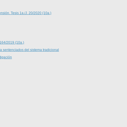
nsión. Tesis 1a./J. 20/2020 (10a.)
 164/2019 (10a.)
 a sentenciados del sistema tradicional
tigación