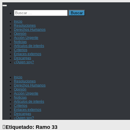
Saltar
al
Buscar:
contenido
Inicio
Resoluciones
Derechos Humanos
Opinión
Acción Urgente
Noticias
Artículos de interés
Criterios
Enlaces externos
Descargas
¿Quien soy?
Inicio
Resoluciones
Derechos Humanos
Opinión
Acción Urgente
Noticias
Artículos de interés
Criterios
Enlaces externos
Descargas
¿Quien soy?
Etiquetado:
Ramo 33