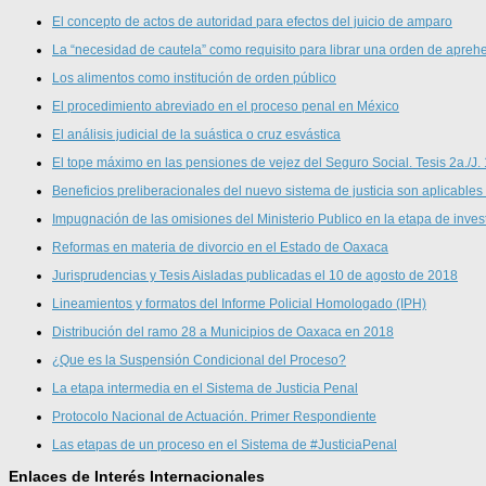
El concepto de actos de autoridad para efectos del juicio de amparo
La “necesidad de cautela” como requisito para librar una orden de aprehe
Los alimentos como institución de orden público
El procedimiento abreviado en el proceso penal en México
El análisis judicial de la suástica o cruz esvástica
El tope máximo en las pensiones de vejez del Seguro Social. Tesis 2a./J.
Beneficios preliberacionales del nuevo sistema de justicia son aplicables
Impugnación de las omisiones del Ministerio Publico en la etapa de inves
Reformas en materia de divorcio en el Estado de Oaxaca
Jurisprudencias y Tesis Aisladas publicadas el 10 de agosto de 2018
Lineamientos y formatos del Informe Policial Homologado (IPH)
Distribución del ramo 28 a Municipios de Oaxaca en 2018
¿Que es la Suspensión Condicional del Proceso?
La etapa intermedia en el Sistema de Justicia Penal
Protocolo Nacional de Actuación. Primer Respondiente
Las etapas de un proceso en el Sistema de #JusticiaPenal
Enlaces de Interés Internacionales