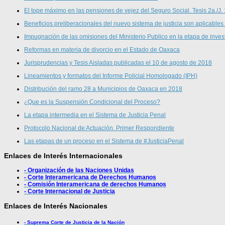
El tope máximo en las pensiones de vejez del Seguro Social. Tesis 2a./J.
Beneficios preliberacionales del nuevo sistema de justicia son aplicables
Impugnación de las omisiones del Ministerio Publico en la etapa de inves
Reformas en materia de divorcio en el Estado de Oaxaca
Jurisprudencias y Tesis Aisladas publicadas el 10 de agosto de 2018
Lineamientos y formatos del Informe Policial Homologado (IPH)
Distribución del ramo 28 a Municipios de Oaxaca en 2018
¿Que es la Suspensión Condicional del Proceso?
La etapa intermedia en el Sistema de Justicia Penal
Protocolo Nacional de Actuación. Primer Respondiente
Las etapas de un proceso en el Sistema de #JusticiaPenal
Enlaces de Interés Internacionales
- Organización de las Naciones Unidas
- Corte Interamericana de Derechos Humanos
- Comisión Interamericana de derechos Humanos
- Corte Internacional de Justicia
Enlaces de Interés Nacionales
- Suprema Corte de Justicia de la Nación