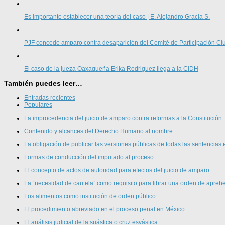
Es importante establecer una teoría del caso | E. Alejandro Gracia S.
PJF concede amparo contra desaparición del Comité de Participación 
El caso de la jueza Oaxaqueña Erika Rodriguez llega a la CIDH
También puedes leer…
Entradas recientes
Populares
La improcedencia del juicio de amparo contra reformas a la Constitución
Contenido y alcances del Derecho Humano al nombre
La obligación de publicar las versiones públicas de todas las sentencias 
Formas de conducción del imputado al proceso
El concepto de actos de autoridad para efectos del juicio de amparo
La “necesidad de cautela” como requisito para librar una orden de aprehe
Los alimentos como institución de orden público
El procedimiento abreviado en el proceso penal en México
El análisis judicial de la suástica o cruz esvástica