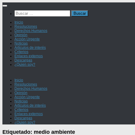
Saltar
al
Buscar:
contenido
Inicio
Resoluciones
Derechos Humanos
Opinión
Acción Urgente
Noticias
Artículos de interés
Criterios
Enlaces externos
Descargas
¿Quien soy?
Inicio
Resoluciones
Derechos Humanos
Opinión
Acción Urgente
Noticias
Artículos de interés
Criterios
Enlaces externos
Descargas
¿Quien soy?
Etiquetado:
medio ambiente