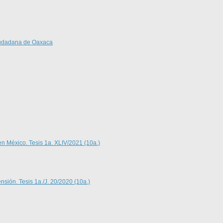
Ciudadana de Oaxaca
en México. Tesis 1a. XLIV/2021 (10a.)
nsión. Tesis 1a./J. 20/2020 (10a.)