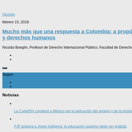
Opinión
febrero 15, 2018
Mucho más que una respuesta a Colombia: a propós
y derechos humanos
Nicolás Boeglin, Profesor de Derecho Internacional Público, Facultad de Derech
Seguir:
Noticias
La CorteIDH condenó a México por la aplicación del arraigo y de la prisió
PJF ampara a Joven indígena: la educación superior debe ser gratuita