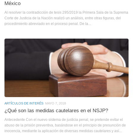
México
Al resolver la contradicción de tesis 295/2019 la Primera Sala de la Suprema
Corte de Justicia de la Nación realizó un análisis, entre otras figuras, del
procedimiento abreviado en el proceso penal. De la...
ARTÍCULOS DE INTERÉS
MAYO 7, 2018
¿Qué son las medidas cautelares en el NSJP?
Antecedente Con el nuevo sistema de justicia penal, se pretende evitar el
abuso de la prisión preventiva, basándose en el principio de presunción de
inocencia, mediante la aplicación de diversas medidas cautelares y así...