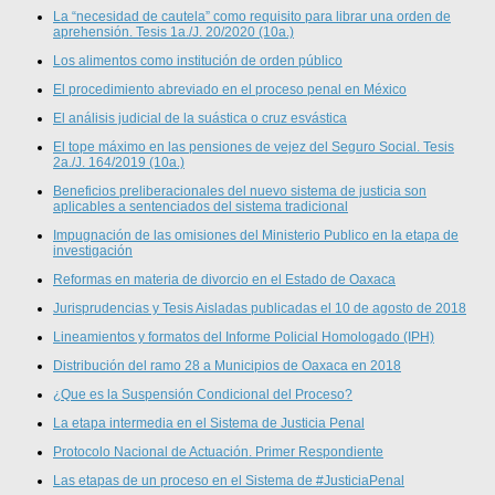
La “necesidad de cautela” como requisito para librar una orden de
aprehensión. Tesis 1a./J. 20/2020 (10a.)
Los alimentos como institución de orden público
El procedimiento abreviado en el proceso penal en México
El análisis judicial de la suástica o cruz esvástica
El tope máximo en las pensiones de vejez del Seguro Social. Tesis
2a./J. 164/2019 (10a.)
Beneficios preliberacionales del nuevo sistema de justicia son
aplicables a sentenciados del sistema tradicional
Impugnación de las omisiones del Ministerio Publico en la etapa de
investigación
Reformas en materia de divorcio en el Estado de Oaxaca
Jurisprudencias y Tesis Aisladas publicadas el 10 de agosto de 2018
Lineamientos y formatos del Informe Policial Homologado (IPH)
Distribución del ramo 28 a Municipios de Oaxaca en 2018
¿Que es la Suspensión Condicional del Proceso?
La etapa intermedia en el Sistema de Justicia Penal
Protocolo Nacional de Actuación. Primer Respondiente
Las etapas de un proceso en el Sistema de #JusticiaPenal