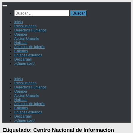
Saltar
al
Buscar:
contenido
Inicio
Resoluciones
Derechos Humanos
Opinión
Acción Urgente
Noticias
Artículos de interés
Criterios
Enlaces externos
Descargas
¿Quien soy?
Inicio
Resoluciones
Derechos Humanos
Opinión
Acción Urgente
Noticias
Artículos de interés
Criterios
Enlaces externos
Descargas
¿Quien soy?
Etiquetado:
Centro Nacional de Información