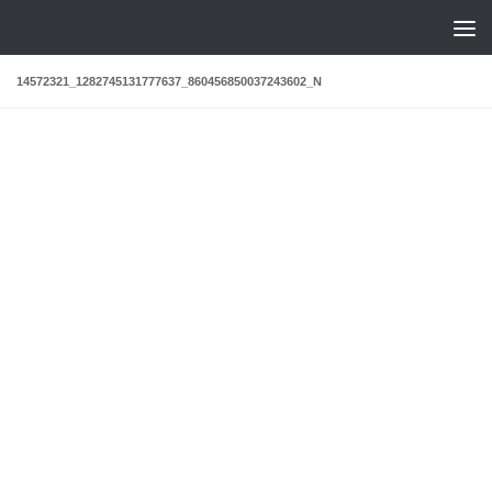
Saltar al contenido
14572321_1282745131777637_860456850037243602_N