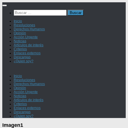
Saltar
al
Buscar:
contenido
Inicio
Resoluciones
Derechos Humanos
Opinión
Acción Urgente
Noticias
Artículos de interés
Criterios
Enlaces externos
Descargas
¿Quien soy?
Inicio
Resoluciones
Derechos Humanos
Opinión
Acción Urgente
Noticias
Artículos de interés
Criterios
Enlaces externos
Descargas
¿Quien soy?
Imagen1