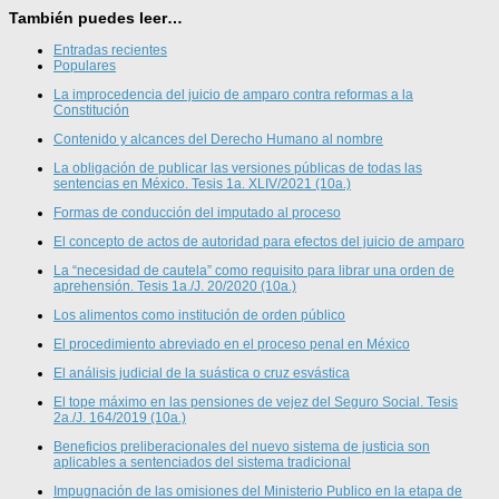
También puedes leer…
Entradas recientes
Populares
La improcedencia del juicio de amparo contra reformas a la
Constitución
Contenido y alcances del Derecho Humano al nombre
La obligación de publicar las versiones públicas de todas las
sentencias en México. Tesis 1a. XLIV/2021 (10a.)
Formas de conducción del imputado al proceso
El concepto de actos de autoridad para efectos del juicio de amparo
La “necesidad de cautela” como requisito para librar una orden de
aprehensión. Tesis 1a./J. 20/2020 (10a.)
Los alimentos como institución de orden público
El procedimiento abreviado en el proceso penal en México
El análisis judicial de la suástica o cruz esvástica
El tope máximo en las pensiones de vejez del Seguro Social. Tesis
2a./J. 164/2019 (10a.)
Beneficios preliberacionales del nuevo sistema de justicia son
aplicables a sentenciados del sistema tradicional
Impugnación de las omisiones del Ministerio Publico en la etapa de